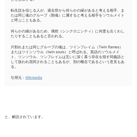
転生説を信じる人が、過去世から何らかの縁があると考える相手、ま
たは同じ魂のグループ（類魂）に属すると考える相手をソウルメイト
と呼ぶこともある。
何らかの縁があるため、偶然（シンクロニシティ）に何度も出くわし
たりすることもあると言われる。
片割れまたは同じグループの魂は、ツインフレイム（Twin flames）
またはツインソウル（twin souls）と呼ばれる。英語のソウルメイ
ト、ツンソウル、ツンフレイムは互いに深く慕う存在を指す同義語と
して扱われ混同されることもあるが、別の概念であるという意見もあ
る。
引用元：
Wikipedia
と、解説されています。