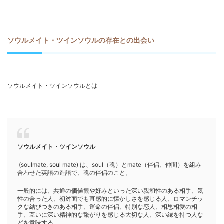
ソウルメイト・ツインソウルの存在との出会い
ソウルメイト・ツインソウルとは
ソウルメイト・ツインソウル
(
soulmate
,
soul mate
) は、soul（魂）とmate（伴侶、仲間）を組み
合わせた英語の造語で、魂の伴侶のこと。
一般的には、共通の価値観や好みといった深い親和性のある相手、気
性の合った人、初対面でも直感的に懐かしさを感じる人、ロマンチッ
クな結びつきのある相手、運命の伴侶、特別な恋人、相思相愛の相
手、互いに深い精神的な繋がりを感じる大切な人、深い縁を持つ人な
どを意味する。