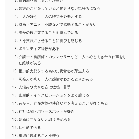
孤独感を感じることが多い
普通のことをしていると物足りない気持ちになる
一人が好き、一人の時間を必要とする
映画・アニメ・小説などで感動することが多い
誰かの役に立てることを望んでいる
人を笑顔にさせることに喜びを感じる
ボランティア経験がある
介護士・看護師・カウンセラーなど、人の心と向き合う仕事をし
た経験がある
権力的支配をするものに反骨心が芽生える
洞察力が高く、人の感情がわかるときがある
人混みや大きな音に敏感・苦手
直感的・インスピレーションをよく感じる
昔から、存在意義や使命などを考えることが多くある
神社仏閣・パワースポットが好き
結婚に向かないと思う時がある
個性的である
組織に属することを嫌う